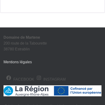
Domaine de Martene
200 route de la Tabourette
38780 Estrablin
Mentions légales
FACEBOOK
INSTAGRAM