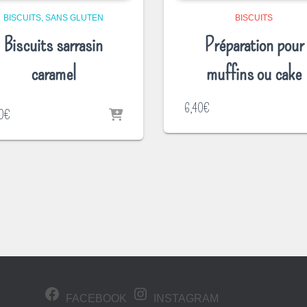
BISCUITS
SANS GLUTEN
BISCUITS
Biscuits sarrasin
Préparation pour
caramel
muffins ou cake
6,40
€
0
€
FACEBOOK
INSTAGRAM