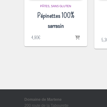
PÂTES
SANS GLUTEN
Pépinettes 100%
sarrasin
4,90
€
5,3
Domaine de Martene
200 route de la Tabourette