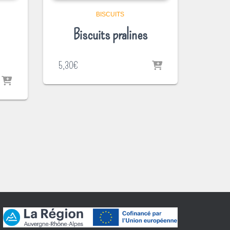
BISCUITS
Biscuits pralines
5,30
€