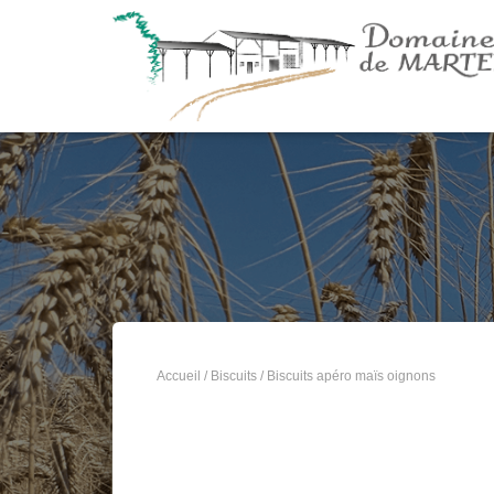
Accueil
/
Biscuits
/ Biscuits apéro maïs oignons