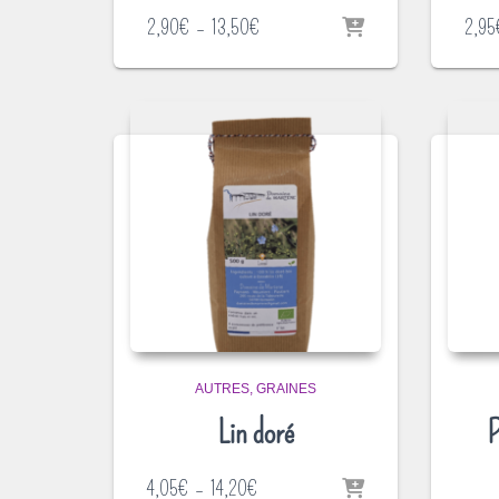
Plage
2,90
€
–
13,50
€
2,95
de
prix :
2,90€
à
13,50€
AUTRES
GRAINES
Lin doré
P
Plage
4,05
€
–
14,20
€