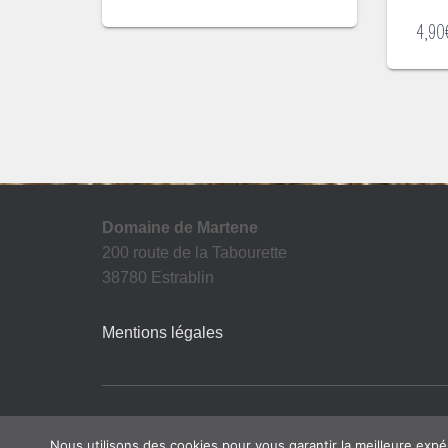
de
prix :
4,90
4,05€
à
14,20€
Domaine de Martene
200 route de la Tabourette
38780 Estrablin
Mentions légales
Nous utilisons des cookies pour vous garantir la meilleure expé