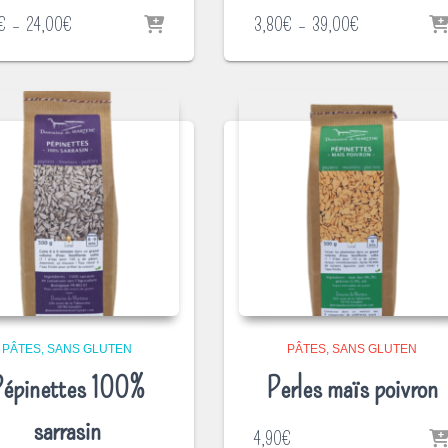
Plage
Plage
€
–
24,00
€
3,80
€
–
39,00
€
de
de
prix :
prix :
2,95€
3,80€
à
à
24,00€
39,00€
PÂTES
SANS GLUTEN
PÂTES
SANS GLUTEN
épinettes 100%
Perles maïs poivron
sarrasin
4,90
€