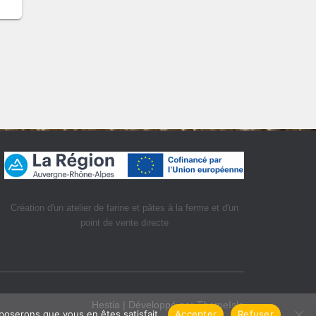
Création d'un atelier de farine et pâtes à la ferme et d'un
point de vente directe
Hestia | Développé par
ThemeIsle
pposerons que vous en êtes satisfait.
Accepter
Refuser