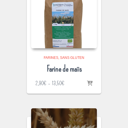
FARINES
SANS GLUTEN
Farine de maïs
Plage
2,90
€
–
13,50
€
de
prix :
2,90€
à
13,50€