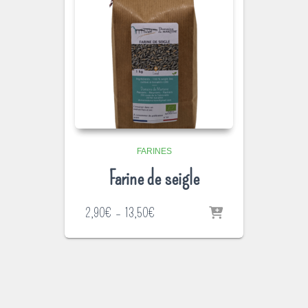
FARINES
Farine de seigle
Plage
2,90
€
–
13,50
€
de
prix :
2,90€
à
13,50€