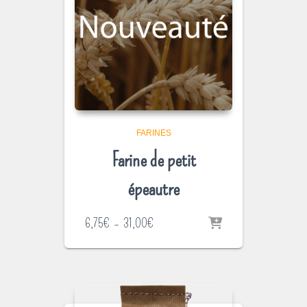
FARINES
Farine de petit
épeautre
Plage
6,75
€
–
31,00
€
de
prix :
6,75€
à
31,00€