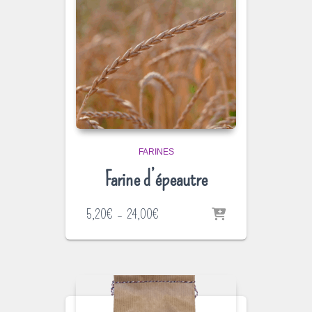
FARINES
Farine d’épeautre
Plage
5,20
€
–
24,00
€
de
prix :
5,20€
à
24,00€