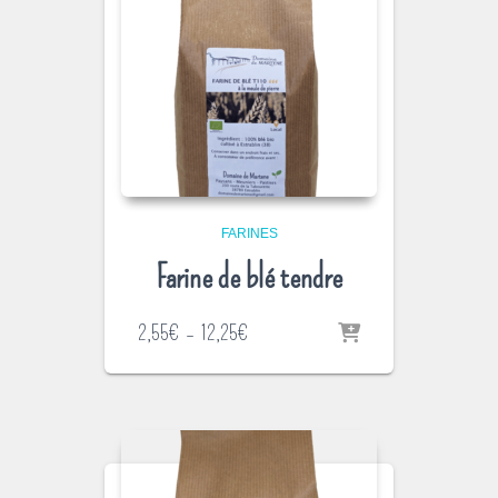
FARINES
Farine de blé tendre
Plage
2,55
€
–
12,25
€
de
prix :
2,55€
à
12,25€