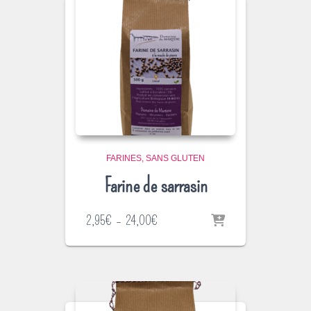
FARINES
SANS GLUTEN
Farine de sarrasin
Plage
2,95
€
–
24,00
€
de
prix :
2,95€
à
24,00€